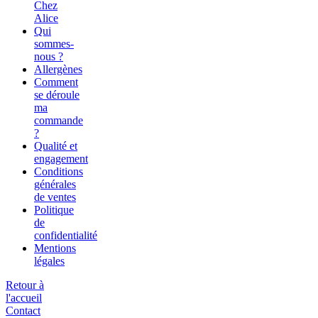
Chez
Alice
Qui
sommes-
nous ?
Allergènes
Comment
se déroule
ma
commande
?
Qualité et
engagement
Conditions
générales
de ventes
Politique
de
confidentialité
Mentions
légales
Retour à
l'accueil
Contact